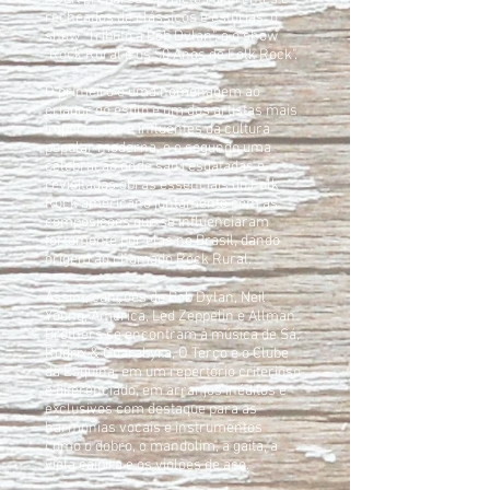
recheados de clássicos e estórias: o
show "Tributo a Bob Dylan", e o show
"Rock Rural e os 50 Anos de Folk Rock".
O primeiro é uma homenagem ao
criador do estilo e um dos artistas mais
importantes e influentes da cultura
popular moderna, e o segundo uma
celebração onde são resgatadas e
revisitadas obras essenciais do Folk
Rock americano juntamente com as
composições que se influenciaram
fortemente por elas no Brasil, dando
origem ao chamado Rock Rural.
Assim, canções de Bob Dylan, Neil
Young, America, Led Zeppelin e Allman
Brothers se encontram à música de Sá,
Rodrix & Guarabyra, O Terço e o Clube
da Esquina, em um repertório criterioso
e diferenciado, em arranjos inéditos e
exclusivos com destaque para as
harmonias vocais e instrumentos
como o dobro, o mandolim, a gaita, a
viola caipira e os violões de aço.