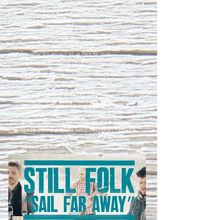
"Sempre fui atraído e influenciado pelas
raízes da música americana, como o
Blues, o Country e o Bluegrass. Aquela
sonoridade crua das cordas de aço dos
instrumentos Folk fez parte da minha
formação musical, e desde que
comecei a cantar profissionalmente
eu procuro me envolver com esse
estilo".
Assim, paralelamente ao Jazz, Ian
possui um trabalho baseado no Folk
acústico tradicional e no Folk Rock
americano das décadas de 60 e 70,
tanto como artista solo como ao lado da
Still Folk, banda que criou juntamente
com o parceiro Drigo Ribeiro em 2014.