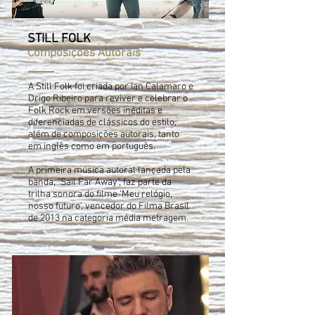
STILL FOLK
Composições Autorais
A Still Folk foi criada por Ian Calamaro e
Drigo Ribeiro para reviver e celebrar o
Folk Rock em versões inéditas e
diferenciadas de clássicos do estilo,
além de composições autorais, tanto
em inglês como em português.
A primeira música autoral lançada pela
banda, "Sail Far Away", faz parte da
trilha sonora do filme ‘Meu relógio,
nosso futuro’, vencedor do Filma Brasil
de 2013 na categoria média metragem.