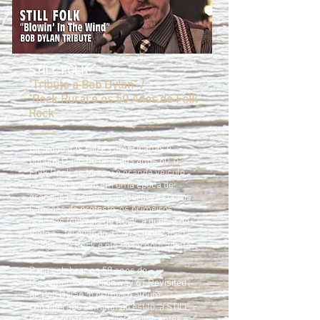
STILL FOLK
"Tributo a Bob Dylan" /
"Rock Rural e os 50 Anos de Folk
Rock"
Baseado nas raízes americanas e
popularizado no final dos anos 60, o
Folk Rock se tornou o grande veículo
de comunicação em uma época de
grandes revoluções culturais e sociais.
Canções de protesto, os primeiros
grandes festivais de Rock, a guerra do
Vietnã... foi quando a conscientização
chegou ao Rock e ele se tornou "adulto".
Para celebrar os 50 anos do
lançamento de "Highway 61 Revisited",
de Bob Dylan, o primeiro álbum
considerado seminal do estilo, a STILL
FOLK preparou 2 projetos diferentes e